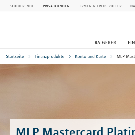
MLP
studierende
privatkunden
firmen & freiberufler
na
ratgeber
fi
Startseite
Finanzprodukte
Konto und Karte
MLP Mast
Inhalt
MLP Mastercard Plat