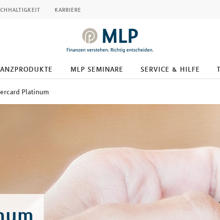
chhaltigkeit
karriere
nanzprodukte
mlp seminare
service & hilfe
ercard Platinum
inum