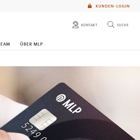
KUNDEN-LOGIN
kontakt
suche
diese website durchsuchen
team
über mlp
mlp berater finden