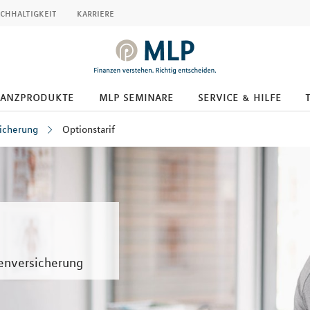
chhaltigkeit
karriere
nanzprodukte
mlp seminare
service & hilfe
icherung
Optionstarif
kenversicherung