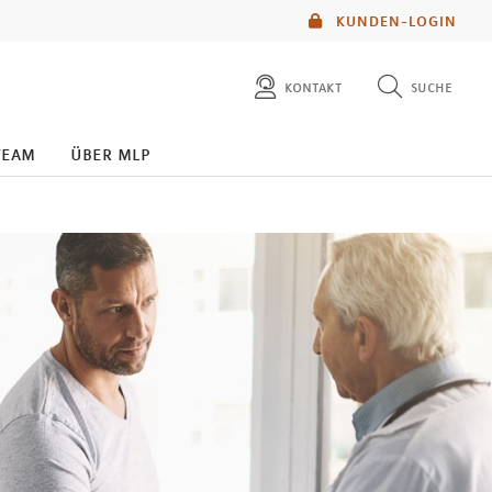
KUNDEN-LOGIN
kontakt
suche
diese website durchsuchen
team
über mlp
mlp berater finden