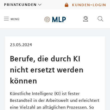
MLP
privatkunden
kunden-login
menü
Inhalt
diese website durchsuchen
mlp berater finden
23.05.2024
Berufe, die durch KI
nicht ersetzt werden
können
Künstliche Intelligenz (KI) ist fester
Bestandteil in der Arbeitswelt und erleichtert
eine Vielzahl an alltäglichen Prozessen. So