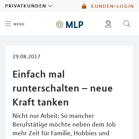
MLP
privatkunden
kunden-login
menü
Inhalt
diese website durchsuchen
mlp berater finden
29.08.2017
Einfach mal
runterschalten – neue
Kraft tanken
Nicht nur Arbeit: So mancher
Berufstätige möchte neben dem Job
mehr Zeit für Familie, Hobbies und