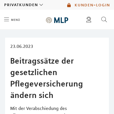
MLP
privatkunden
kunden-login
menü
Inhalt
diese website durchsuchen
mlp berater finden
23.06.2023
Beitragssätze der
gesetzlichen
Pflegeversicherung
ändern sich
Mit der Verabschiedung des