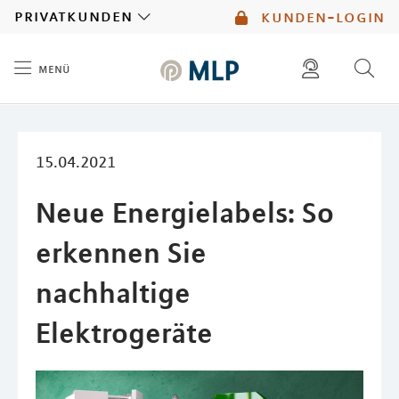
MLP
privatkunden
kunden-login
menü
Inhalt
diese website durchsuchen
mlp berater finden
15.04.2021
Neue Energielabels: So
erkennen Sie
nachhaltige
Elektrogeräte