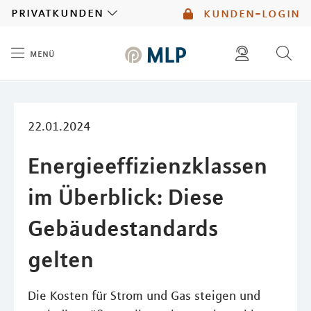
MLP
privatkunden
kunden-login
menü
Inhalt
diese website durchsuchen
mlp berater finden
22.01.2024
Energieeffizienzklassen
im Überblick: Diese
Gebäudestandards
gelten
Die Kosten für Strom und Gas steigen und