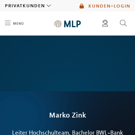
MLP
privatkunden
kunden-login
menü
Inhalt
diese website durchsuchen
mlp berater finden
Marko
Zink
Leiter Hochschulteam, Bachelor BWL-Bank