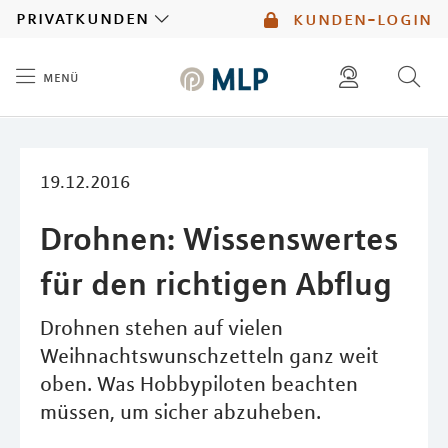
MLP
privatkunden
kunden-login
menü
Inhalt
diese website durchsuchen
mlp berater finden
19.12.2016
Drohnen: Wissenswertes
für den richtigen Abflug
Drohnen stehen auf vielen
Weihnachtswunschzetteln ganz weit
oben. Was Hobbypiloten beachten
müssen, um sicher abzuheben.