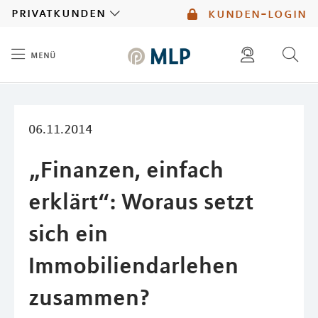
MLP
privatkunden
kunden-login
menü
Inhalt
diese website durchsuchen
mlp berater finden
06.11.2014
„Finanzen, einfach
erklärt“: Woraus setzt
sich ein
Immobiliendarlehen
zusammen?