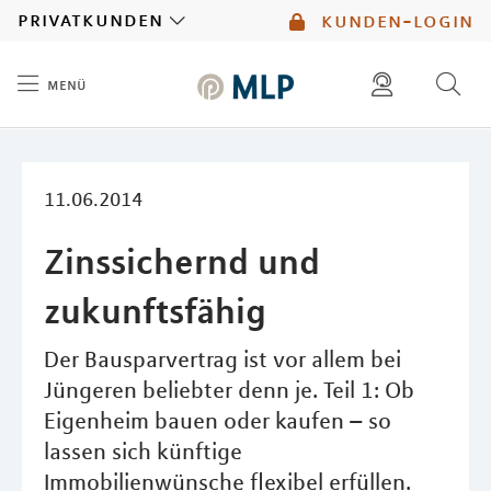
MLP
privatkunden
kunden-login
menü
Inhalt
diese website durchsuchen
mlp berater finden
11.06.2014
Zinssichernd und
zukunftsfähig
Der Bausparvertrag ist vor allem bei
Jüngeren beliebter denn je. Teil 1: Ob
Eigenheim bauen oder kaufen – so
lassen sich künftige
Immobilienwünsche flexibel erfüllen.